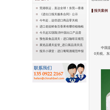
莞港联运，直达全球！东莞—香港
报关案例
国际空港中心项目落地
《进出口报关服务合同》公示
今年起，这些进口商品零关税
进口老挝鲜食百香果有哪些植物检
疫要求
今天起32国取消中国出口产品普
惠制待遇，咋回事
预包装食品清关：进口咖啡豆规范
申报
展览品通关监管_进口展品清关流
中国
程
报关小课堂：进口葡萄酒规范申报
0关税。
清关流程