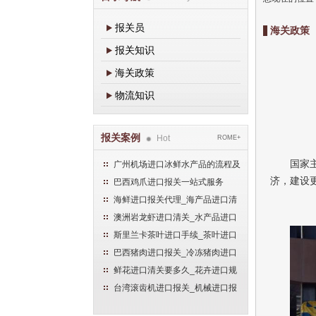
报关员
海关政策
报关知识
海关政策
物流知识
报关案例
Hot
ROME+
国家
广州机场进口冰鲜水产品的流程及
手续
济，建设
巴西鸡爪进口报关一站式服务
海鲜进口报关代理_海产品进口清
关流程
澳洲岩龙虾进口清关_水产品进口
报关流程
斯里兰卡茶叶进口手续_茶叶进口
清关流程
巴西猪肉进口报关_冷冻猪肉进口
流程
鲜花进口清关要多久_花卉进口规
范申报流程
台湾滚齿机进口报关_机械进口报
关流程