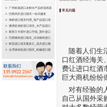
广州机场进口冰鲜水产品的流程及
常见问题
手续
巴西鸡爪进口报关一站式服务
海鲜进口报关代理_海产品进口清
关流程
澳洲岩龙虾进口清关_水产品进口
报关流程
斯里兰卡茶叶进口手续_茶叶进口
清关流程
巴西猪肉进口报关_冷冻猪肉进口
流程
鲜花进口清关要多久_花卉进口规
范申报流程
随着人们生
台湾滚齿机进口报关_机械进口报
关流程
口红酒经海关
费让进口红酒市
巨大商机纷纷
对有经验的
自己从国外采