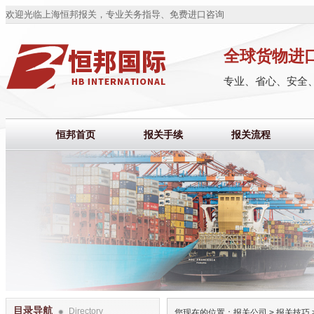
欢迎光临上海恒邦报关，专业关务指导、免费进口咨询
全球货物进
专业、省心、安全
恒邦首页
报关手续
报关流程
目录导航
Directory
您现在的位置：
报关公司
>
报关技巧