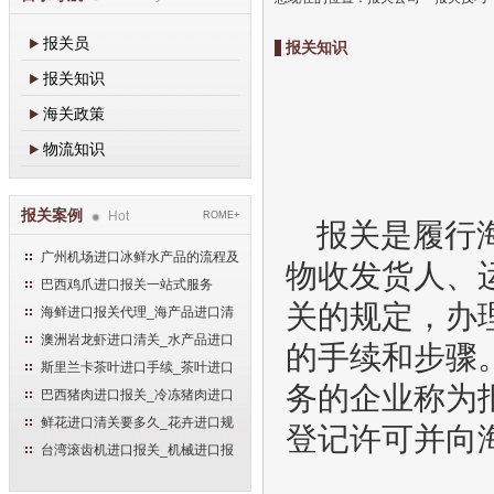
报关员
报关知识
报关知识
海关政策
物流知识
报关案例
Hot
ROME+
报关是履行
广州机场进口冰鲜水产品的流程及
物收发货人、
手续
巴西鸡爪进口报关一站式服务
关的规定，办
海鲜进口报关代理_海产品进口清
关流程
澳洲岩龙虾进口清关_水产品进口
的手续和步骤
报关流程
斯里兰卡茶叶进口手续_茶叶进口
务的企业称为
清关流程
巴西猪肉进口报关_冷冻猪肉进口
流程
鲜花进口清关要多久_花卉进口规
登记许可并向
范申报流程
台湾滚齿机进口报关_机械进口报
关流程