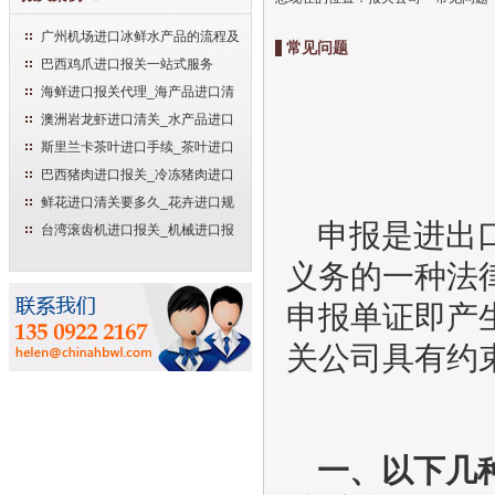
广州机场进口冰鲜水产品的流程及
常见问题
手续
巴西鸡爪进口报关一站式服务
海鲜进口报关代理_海产品进口清
关流程
澳洲岩龙虾进口清关_水产品进口
报关流程
斯里兰卡茶叶进口手续_茶叶进口
清关流程
巴西猪肉进口报关_冷冻猪肉进口
流程
鲜花进口清关要多久_花卉进口规
范申报流程
申报是进出
台湾滚齿机进口报关_机械进口报
关流程
义务的一种法
申报单证即产
关公司具有约
一、以下几