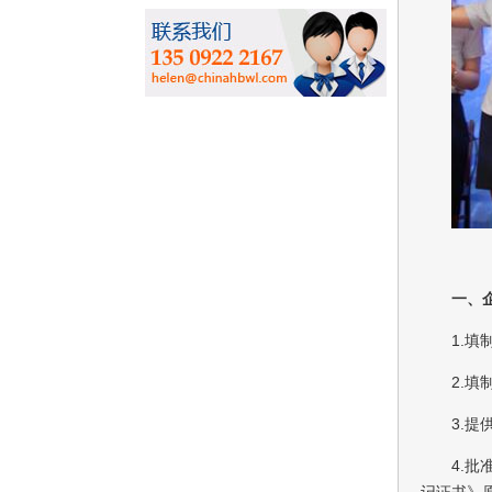
一、
1.
2.
3.
4.
记证书》