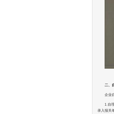
二、
企业
1.
录入报关