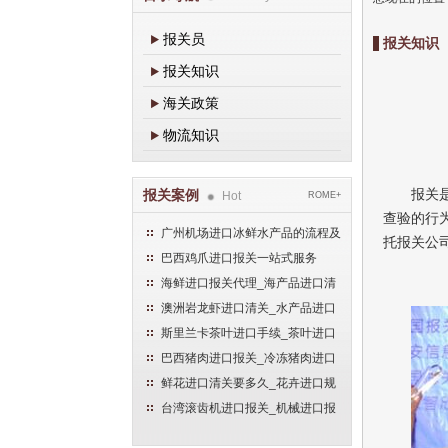
报关员
报关知识
报关知识
海关政策
物流知识
报关
报关案例
Hot
ROME+
查验的行
广州机场进口冰鲜水产品的流程及
托报关公
手续
巴西鸡爪进口报关一站式服务
海鲜进口报关代理_海产品进口清
关流程
澳洲岩龙虾进口清关_水产品进口
报关流程
斯里兰卡茶叶进口手续_茶叶进口
清关流程
巴西猪肉进口报关_冷冻猪肉进口
流程
鲜花进口清关要多久_花卉进口规
范申报流程
台湾滚齿机进口报关_机械进口报
关流程