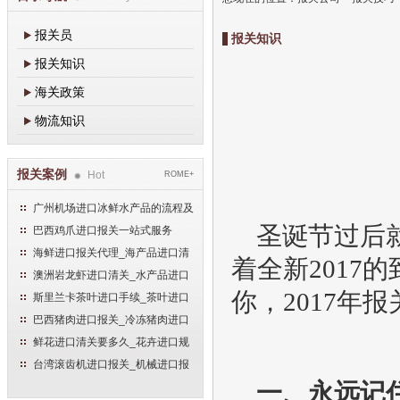
报关员
报关知识
报关知识
海关政策
物流知识
报关案例
Hot
ROME+
广州机场进口冰鲜水产品的流程及
手续
圣诞节过后
巴西鸡爪进口报关一站式服务
海鲜进口报关代理_海产品进口清
着全新2017
关流程
澳洲岩龙虾进口清关_水产品进口
报关流程
你，2017年
斯里兰卡茶叶进口手续_茶叶进口
清关流程
巴西猪肉进口报关_冷冻猪肉进口
流程
鲜花进口清关要多久_花卉进口规
范申报流程
台湾滚齿机进口报关_机械进口报
关流程
一、永远记