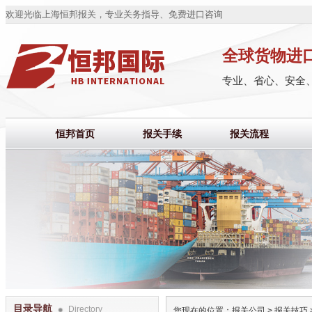
欢迎光临上海恒邦报关，专业关务指导、免费进口咨询
全球货物进
专业、省心、安全
恒邦首页
报关手续
报关流程
目录导航
Directory
您现在的位置：
报关公司
>
报关技巧