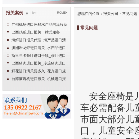
报关案例
Hot
ROME+
您现在的位置：
报关公司
>
常见问题
广州机场进口冰鲜水产品的流程及
常见问题
手续
巴西鸡爪进口报关一站式服务
海鲜进口报关代理_海产品进口清
关流程
澳洲岩龙虾进口清关_水产品进口
报关流程
斯里兰卡茶叶进口手续_茶叶进口
清关流程
巴西猪肉进口报关_冷冻猪肉进口
流程
鲜花进口清关要多久_花卉进口规
范申报流程
台湾滚齿机进口报关_机械进口报
关流程
安全座椅是
车必需配备儿
市面大部分儿
口，儿童安全