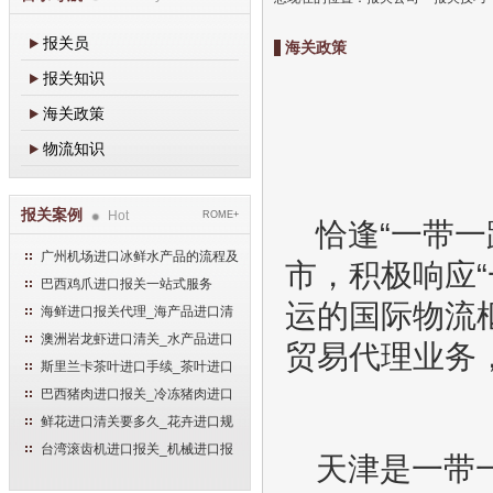
报关员
海关政策
报关知识
海关政策
物流知识
报关案例
Hot
ROME+
恰逢“一带
广州机场进口冰鲜水产品的流程及
市，积极响应
手续
巴西鸡爪进口报关一站式服务
运的国际物流
海鲜进口报关代理_海产品进口清
关流程
澳洲岩龙虾进口清关_水产品进口
贸易代理业务
报关流程
斯里兰卡茶叶进口手续_茶叶进口
清关流程
巴西猪肉进口报关_冷冻猪肉进口
流程
鲜花进口清关要多久_花卉进口规
范申报流程
台湾滚齿机进口报关_机械进口报
天津是一带
关流程