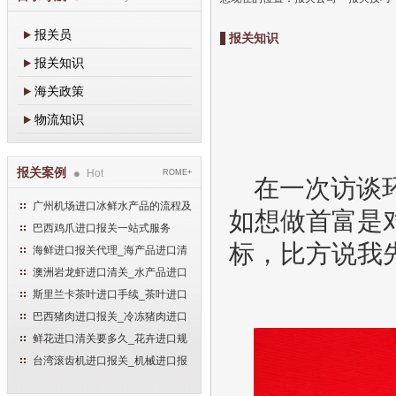
报关员
报关知识
报关知识
海关政策
物流知识
报关案例
Hot
ROME+
在一次访谈
广州机场进口冰鲜水产品的流程及
如想做首富是
手续
巴西鸡爪进口报关一站式服务
标，比方说我
海鲜进口报关代理_海产品进口清
关流程
澳洲岩龙虾进口清关_水产品进口
报关流程
斯里兰卡茶叶进口手续_茶叶进口
清关流程
巴西猪肉进口报关_冷冻猪肉进口
流程
鲜花进口清关要多久_花卉进口规
范申报流程
台湾滚齿机进口报关_机械进口报
关流程